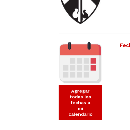
Fec
Agregar
todas las
fechas a
mi
calendario