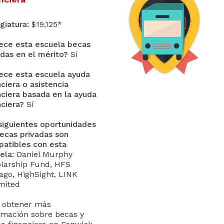
giatura:
$19,125*
ece esta escuela becas
das en el mérito?
Sí
ece esta escuela ayuda
nciera o asistencia
nciera basada en la ayuda
nciera?
Sí
siguientes oportunidades
ecas privadas son
atibles con esta
ela:
Daniel Murphy
larship Fund, HFS
ago, HighSight, LINK
mited
 obtener más
rmación sobre becas y