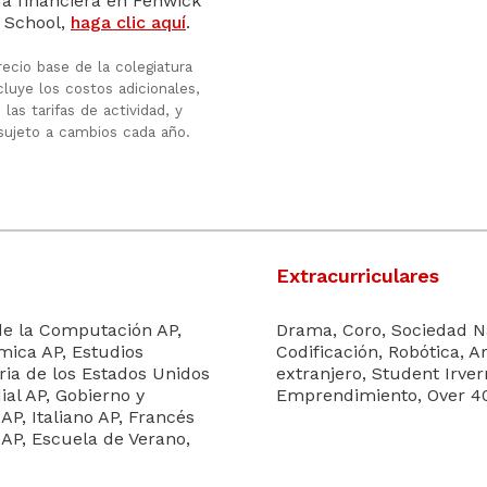
a financiera en Fenwick
 School,
haga clic aquí
.
recio base de la colegiatura
cluye los costos adicionales,
las tarifas de actividad, y
sujeto a cambios cada año.
Extracurriculares
 de la Computación AP,
Drama, Coro, Sociedad N
ímica AP, Estudios
Codificación, Robótica, A
oria de los Estados Unidos
extranjero, Student Irve
al AP, Gobierno y
Emprendimiento, Over 40 
 AP, Italiano AP, Francés
e AP, Escuela de Verano,