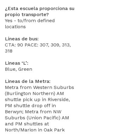
¿Esta escuela proporciona su
propio transporte?
Yes - to/from defined
locations
Líneas de bus:
CTA: 90 PACE: 307, 309, 313,
318
Lineas ‘L’:
Blue, Green
Lineas de la Metra:
Metra from Western Suburbs
(Burlington Northern) AM
shuttle pick up in Riverside,
PM shuttle drop off in
Berwyn; Metra from NW
Suburbs (Union Pacific) AM
and PM shuttles at
North/Marion in Oak Park