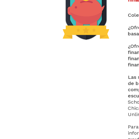
Cole
¿Ofr
basa
¿Ofr
fina
fina
fina
Las 
de b
comp
escu
Scho
Chic
Unli
Para
info