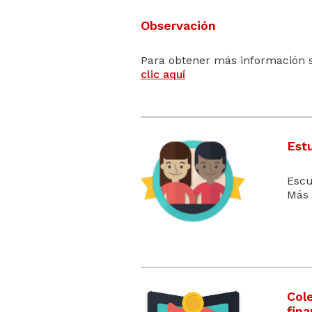
Observación
Para obtener más información s
clic aquí
Est
Escu
Más 
Col
fina