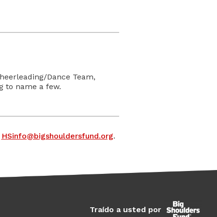
 Cheerleading/Dance Team,
ing to name a few.
a
HSinfo@bigshouldersfund.org
.
Traído a usted por